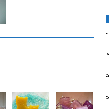
L
J
C
C