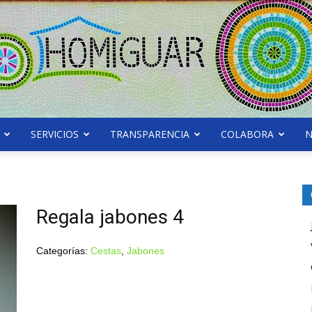
SERVICIOS
TRANSPARENCIA
COLABORA
N
Asociación
Regala jabones 4
Categorías:
Cestas
,
Jabones
Homiguar