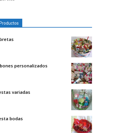
Productos
ibretas
abones personalizados
estas variadas
esta bodas