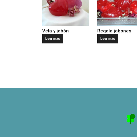
Vela y jabón
Regala jabones
Leer más
Leer más