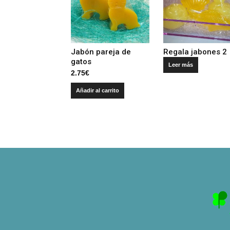
Jabón pareja de
Regala jabones 2
gatos
Leer más
2.75
€
Añadir al carrito