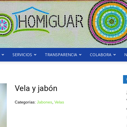
SERVICIOS
TRANSPARENCIA
COLABORA
N
Asociación
Vela y jabón
Categorías:
Jabones
,
Velas
Homiguar