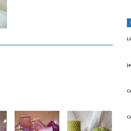
L
J
C
C