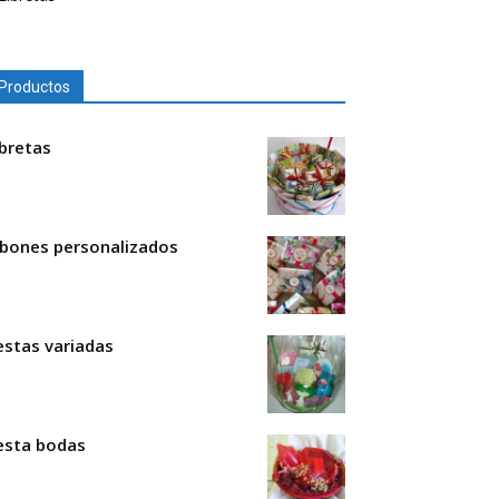
Productos
ibretas
abones personalizados
estas variadas
esta bodas