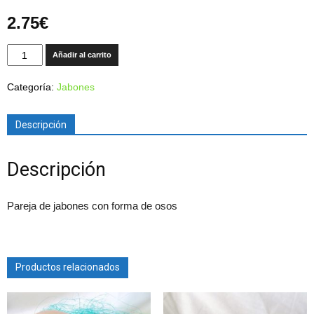
2.75
€
Jabón
Añadir al carrito
pareja
de
Categoría:
Jabones
osos
cantidad
Descripción
Descripción
Pareja de jabones con forma de osos
Productos relacionados